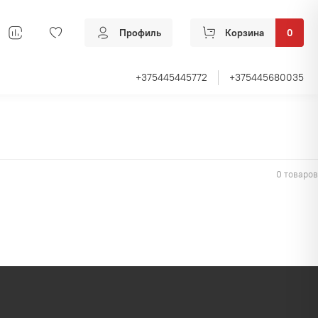
Профиль
Корзина
0
+375445445772
+375445680035
0 товаров