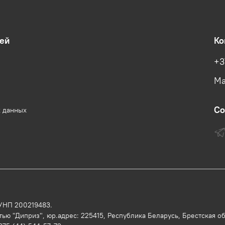
ей
Ко
+3
Ма
Со
х данных
 УНП 200219483.
ью "Диприз", юр.адрес: 225415, Республика Беларусь, Брестская обл