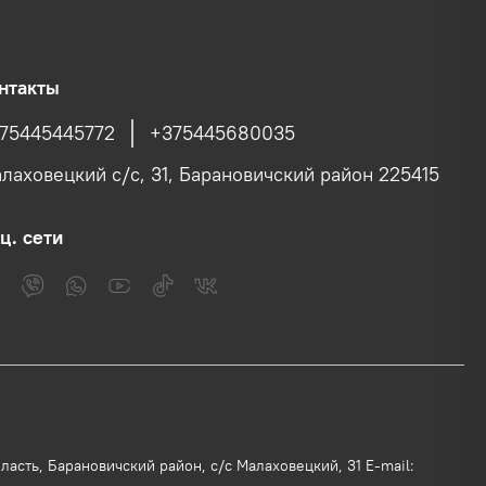
нтакты
75445445772
+375445680035
лаховецкий с/c, 31, Барановичский район 225415
ц. сети
асть, Барановичский район, с/с Малаховецкий, 31 E-mail: